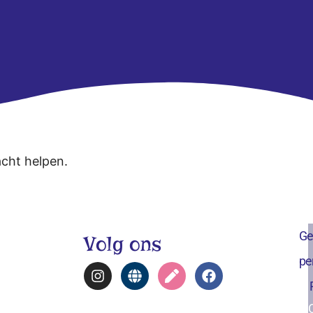
acht helpen.
Ge
Volg ons
pe